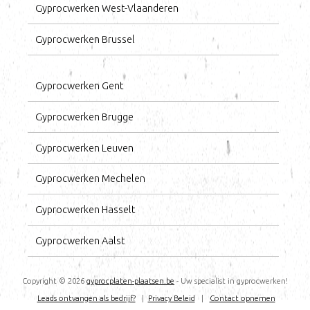
Gyprocwerken West-Vlaanderen
Gyprocwerken Brussel
Gyprocwerken Gent
Gyprocwerken Brugge
Gyprocwerken Leuven
Gyprocwerken Mechelen
Gyprocwerken Hasselt
Gyprocwerken Aalst
Copyright ©
2026
gyprocplaten-plaatsen.be
- Uw specialist in gyprocwerken!
Leads ontvangen als bedrijf?
|
Privacy Beleid
|
Contact opnemen