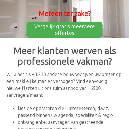
Meteen ter zake?
Vergelijk gratis meerdere
offertes
Meer klanten werven als
professionele vakman?
Wil u net als +3.230 andere bouwbedrijven uw omzet op
een makkelijke manier verhogen? Vind eenvoudig
nieuwe klanten uit ons ruim aanbod van +6500
aanvragen/maand:
kies de opdrachten die u interesseren, d.w.z.
passend binnen uw agenda, specialiteit & regio
ontvang enkel aanvragen van gescreende,
geïnteresseerde aanvragers